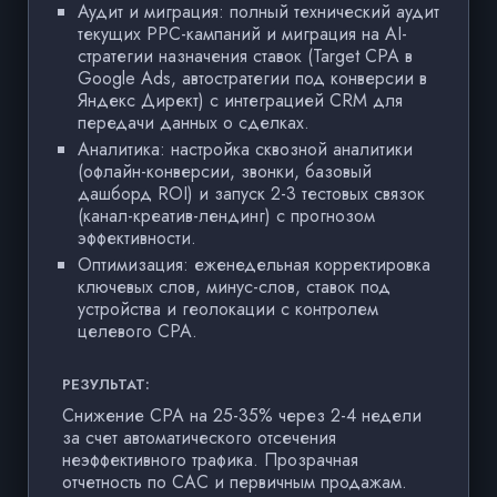
Аудит и миграция: полный технический аудит
текущих PPC-кампаний и миграция на AI-
стратегии назначения ставок (Target CPA в
Google Ads, автостратегии под конверсии в
Яндекс Директ) с интеграцией CRM для
передачи данных о сделках.
Аналитика: настройка сквозной аналитики
(офлайн-конверсии, звонки, базовый
дашборд ROI) и запуск 2-3 тестовых связок
(канал-креатив-лендинг) с прогнозом
эффективности.
Оптимизация: еженедельная корректировка
ключевых слов, минус-слов, ставок под
устройства и геолокации с контролем
целевого CPA.
РЕЗУЛЬТАТ:
Снижение CPA на 25-35% через 2-4 недели
РЕ
за счет автоматического отсечения
неэффективного трафика. Прозрачная
RO
отчетность по CAC и первичным продажам.
в