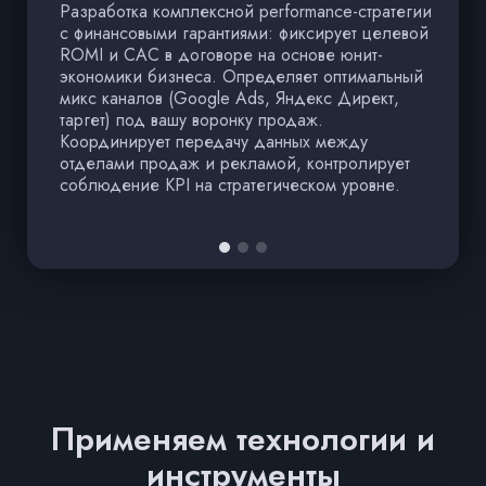
Разработка комплексной performance-стратегии
Н
с финансовыми гарантиями: фиксирует целевой
P
ROMI и CAC в договоре на основе юнит-
R
экономики бизнеса. Определяет оптимальный
у
микс каналов (Google Ads, Яндекс Директ,
A
таргет) под вашу воронку продаж.
с
Координирует передачу данных между
(
отделами продаж и рекламой, контролирует
в
соблюдение KPI на стратегическом уровне.
за
Применяем технологии и
инструменты