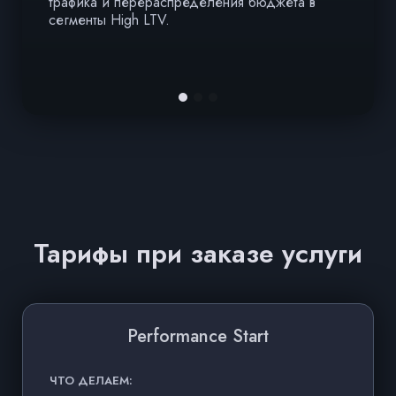
трафика и перераспределения бюджета в
п
сегменты High LTV.
п
п
м
Тарифы при заказе услуги
Performance Start
AI
ЧТО ДЕЛАЕМ:
Ч