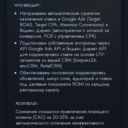
ЧТО ВХОДИТ:
ЧТ
Настраиваем автоматические стратегии
назначения ставок в Google Ads (Target
ROAS, Target CPA, Maximise Conversions) и
Яндекс Директ (автостратегии с оплатой за
конверсии, РСЯ с управлением CPA).
Подключаем собственные алгоритмы через
API Google Ads API и Яндекс Директ API
для корректировки ставок на основе LTV-
сегментов из вашей CRM (Битрикс24,
amoCRM, RetailCRM).
Обеспечиваем постоянную корректировку
объявлений, минус-слов, аудиторий и ставок
под целевые показатели ROMI по каждому
рекламному каналу.
РЕЗУЛЬТАТ:
Снижение стоимости привлечения платящего
Р
клиента (CAC) на 20-35% за счет
автоматического отсечения неэффективного
Т