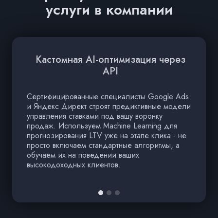
услуги в компании
Кастомная AI-оптимизация через
О
API
Сертифицированные специалисты Google Ads
И
и Яндекс Директ строят предиктивные модели
R
управления ставками под вашу воронку
ре
продаж. Используем Machine Learning для
з
прогнозирования LTV уже на этапе клика - не
л
просто включаем стандартные алгоритмы, а
к
обучаем их на поведении ваших
п
высокодоходных клиентов.