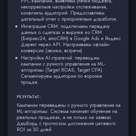
PPC-кампании, выявляем утечки бюджета,
некорректные настройки отслеживания,
конфликты аудиторий. Предоставляем
детальный отчет с приоритетами доработок.
Интеграция CRM: подключаем передачу
данных о сделках и выручке из CRM
(Битрикс24, amoCRM) в Google Ads и Яндекс
Директ через API. Настраиваем офлайн-
конверсии (звонки, встречи).
Настройка AI-стратегий: переводим
кампании с ручного управления на ML-
алгоритмы (Target ROAS, Target CPA).
Сегментируем аудитории по воронке
продаж.
РЕЗУЛЬТАТ:
Р
Кампании переведены с ручного управления на
А
ML-алгоритмы. Система начинает обучение на
C
реальных продажах, а не только на заявках.
к
Дашборд с прогнозом достижения целевого
у
ROI за 30 дней.
м