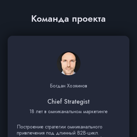
Команда проекта
Богдан Хозяинов
Chief Strategist
18 лет в омниканальном маркетинге
Построение стратегии омниканального
З
привлечения под длинный B2B-цикл.
(к