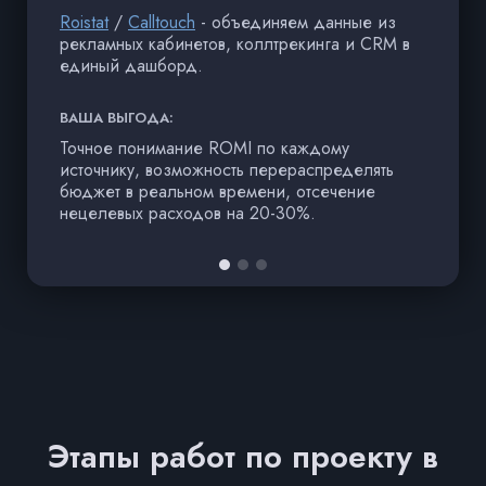
Roistat
/
Calltouch
- объединяем данные из
Б
рекламных кабинетов, коллтрекинга и CRM в
т
единый дашборд.
и
ВАША ВЫГОДА:
В
Точное понимание ROMI по каждому
Л
источнику, возможность перераспределять
р
бюджет в реальном времени, отсечение
ко
нецелевых расходов на 20-30%.
Этапы работ по проекту в