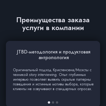
Преимущества заказа
услуги в компании
JTBD-методология и продуктовая
О
антропология
Оригинальный подход Кристенсена/Моэсты с
К
техникой story interviewing. Опыт глубинных
т
интервью позволяет выявить скрытые паттерны
о
поведения и истинные мотивы выбора, которые
н
клиенты не озвучивают в стандартных опросах.
П