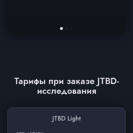
р
М
п
Тарифы при заказе JTBD-
исследования
JTBD Light