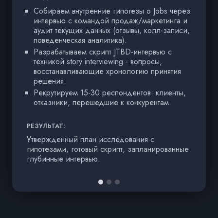
Собираем внутренние гипотезы о Jobs через
интервью с командой продаж/маркетинга и
аудит текущих данных (отзывы, колл-записи,
поведенческая аналитика).
Разрабатываем скрипт JTBD-интервью с
техникой story interviewing - вопросы,
восстанавливающие хронологию принятия
решения.
Рекрутируем 15-30 респондентов: клиенты,
отказники, перешедшие к конкурентам.
Р
РЕЗУЛЬТАТ:
Т
Утвержденный план исследования с
п
гипотезами, готовый скрипт, запланированные
б
глубинные интервью.
тр