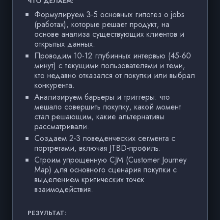
ЧТО ДЕЛАЕМ:
Ч
Формулируем 3-5 основных гипотез о jobs
(работах), которые решает продукт, на
основе анализа существующих клиентов и
открытых данных.
Проводим 10-12 глубинных интервью (45-60
минут) с текущими пользователями и теми,
кто недавно отказался от покупки или выбрал
конкурента.
Анализируем барьеры и триггеры: что
мешало совершить покупку, какой момент
стал решающим, какие альтернативы
рассматривали.
Создаем 2-3 поведенческих сегмента с
портретами, включая JTBD-профиль.
Строим упрощенную CJM (Customer Journey
Map) для основного сценария покупки с
выделением критических точек
взаимодействия.
РЕ
Вы
РЕЗУЛЬТАТ:
пр