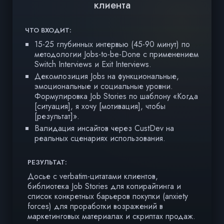
клиента
ЧТО ВХОДИТ:
ЧТ
15-25 глубинных интервью (45-90 минут) по
методологии Jobs-to-be-Done с применением
Switch Interviews и Exit Interviews.
Декомпозиция Jobs на функциональные,
эмоциональные и социальные уровни.
Формулировка Job Stories по шаблону «Когда
[ситуация], я хочу [мотивация], чтобы
[результат]».
Валидация инсайтов через CustDev на
реальных сценариях использования.
РЕЗУЛЬТАТ:
Досье с verbatim-цитатами клиентов,
библиотека Job Stories для копирайтинга и
Р
список конкретных барьеров покупки (anxiety
forces) для проработки возражений в
Б
маркетинговых материалах и скриптах продаж.
и