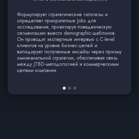
Формулирует стратегические гипотезы и
Тр
определяет приоритетные Jobs для
м
исследования, проектируя поведенческую
р
сегментацию вместо demographic-шаблонов.
э
Он проводит экспертные интервью с C-level
а
клиентов на уровне бизнес-целей и
в
валидирует полученные инсайты через призму
к
омниканальной стратегии, обеспечивая связь
C
между JTBD-методологией и коммерческими
с
целями компании.