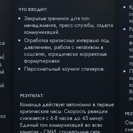
К
ЧТО ВХОДИТ:
с
Закрытые тренинги для топ-
к
менеджмента, пресс-службы, отдела
Р
в
коммуникаций.
о
Отработка кризисных интервью под
ф
са
давлением, работа с негативом в
т
соцсетях, юридически корректные
н
ы).
формулировки.
п
й
Персональный коучинг спикеров.
П
ей
к
к
ий.
Я
РЕЗУЛЬТАТ:
л
Команда действует автономно в первые
критические часы. Скорость реакции
РЕЗ
роз
снижается с 6-8 часов до 45 минут.
Ста
Единый тон коммуникаций во всех
сни
каналах - СМИ, социальные сети,