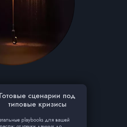
Готовые сценарии под
типовые кризисы
етальные playbooks для вашей
расли: от утечки данных до