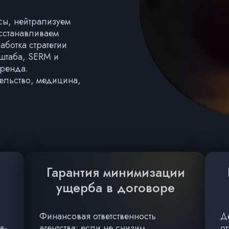
ы, нейтрализуем
осстанавливаем
ботка стратегии
 штаба, SERM и
ренда.
ельство, медицина,
Гарантия минимизации
ущерба в договоре
Финансовая ответственность
Д
а-
агентства: если не снизим
от