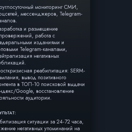
руглосуточный мониторинг СМИ,
оцсетей, мессенджеров, Telegram-
аналов.
азработка и размещение
провержений, работа с
едеральными изданиями и
оповыми Telegram-каналами,
ейтрализация негативных
убликаций.
осткризисная реабилитация: SERM-
ампания, вывод позитивного
онтента в ТОП-10 поисковой выдачи
ндекс/Google, восстановление
ояльности аудитории.
УЛЬТАТ:
билизация ситуации за 24-72 часа,
жение негативных упоминаний на