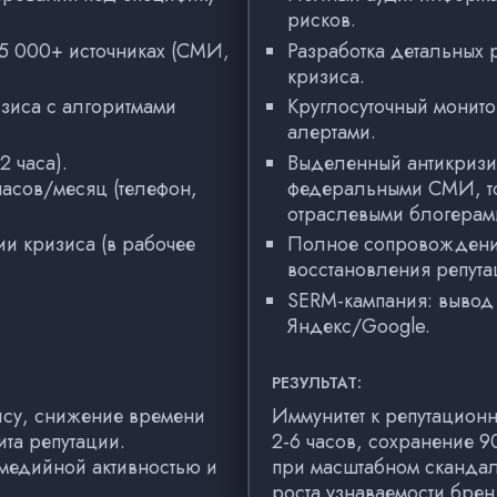
рисков.
5 000+ источниках (СМИ,
Разработка детальных 
кризиса.
зиса с алгоритмами
Круглосуточный монито
алертами.
2 часа).
Выделенный антикризис
асов/месяц (телефон,
федеральными СМИ, то
отраслевыми блогерам
и кризиса (в рабочее
Полное сопровождение
восстановления репут
SERM-кампания: вывод 
Яндекс/Google.
РЕЗУЛЬТАТ:
ису, снижение времени
Иммунитет к репутационн
та репутации.
2-6 часов, сохранение 
медийной активностью и
при масштабном скандал
роста узнаваемости брен