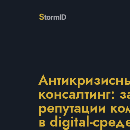
Антикризисны
консалтинг: 
репутации ко
в digital-сред