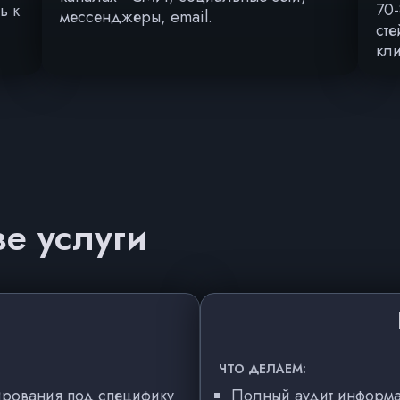
70
ь к
мессенджеры, email.
сте
кли
е услуги
й
ЧТО ДЕЛАЕМ:
гирования под специфику
Полный аудит информа