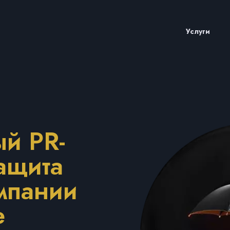
Услуги
й PR-
защита
мпании
е