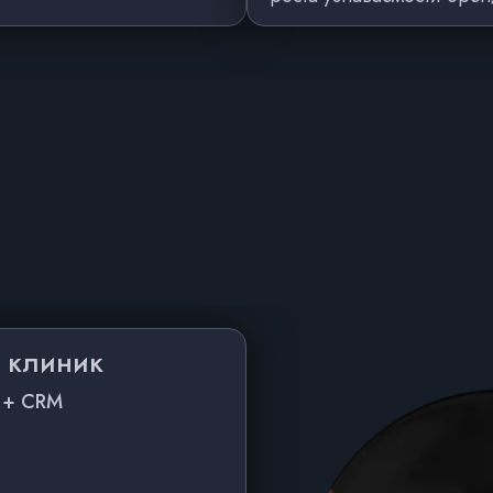
 клиник
 + CRM