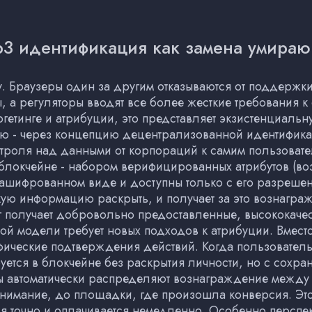
b3 идентификация как замена умираю
у. Браузеры один за другим отказываются от поддержк
 а регуляторы вводят все более жесткие требования 
ргетинге и атрибуции, это представляет экзистенциальн
ую - через концепцию децентрализованной идентифика
нтроля над данными от корпораций к самим пользова
локчейне - набором верифицированных атрибутов (воз
 зашифрованном виде и доступны только с его разрешен
кую информацию раскрыть, и получает за это вознаграж
г получает добровольно предоставленные, высококаче
той модели требует новых подходов к атрибуции. Вмест
афические подтверждения действий. Когда пользовател
руется в блокчейне без раскрытия личности, но с сохр
ты автоматически распределяют вознаграждение между 
 внимание, до площадки, где произошла конверсия. Э
ся точно и оплачивается немедленно. Особенно перспе