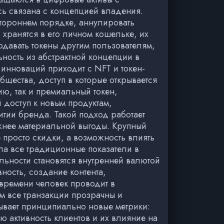
ь связана с концепцией владения.
тороннем порядке, аннулировать
 хранятся в его личном кошельке, их
одавать токены другим пользователям,
ьность из абстрактной концепции в
 инноваций приходит с NFT и токен-
щества, доступ в которые открывается
ию, так и премиальный токен,
 доступ к новым продуктам,
итии бренда. Такой подход работает
ажнее материальной выгоды. Крупный
просто скидки, а возможность влиять
ла все традиционные показатели в
льности становятся внутренней валютой
вность, создание контента,
времени человек проводит в
ом все транзакции прозрачны и
рывает принципиально новые метрики:
ю активность клиентов и их влияние на