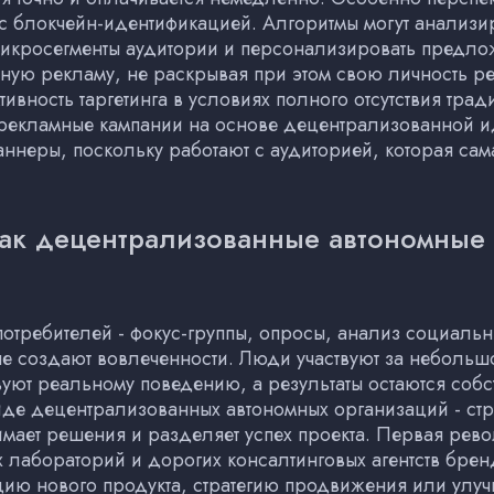
 с блокчейн-идентификацией. Алгоритмы могут анализи
микросегменты аудитории и персонализировать предло
ную рекламу, не раскрывая при этом свою личность р
тивность таргетинга в условиях полного отсутствия тра
 рекламные кампании на основе децентрализованной 
баннеры, поскольку работают с аудиторией, которая са
 как децентрализованные автономные
требителей - фокус-группы, опросы, анализ социальны
 не создают вовлеченности. Люди участвуют за неболь
твуют реальному поведению, а результаты остаются соб
иде децентрализованных автономных организаций - стр
имает решения и разделяет успех проекта. Первая рев
х лабораторий и дорогих консалтинговых агентств бре
ю нового продукта, стратегию продвижения или улу