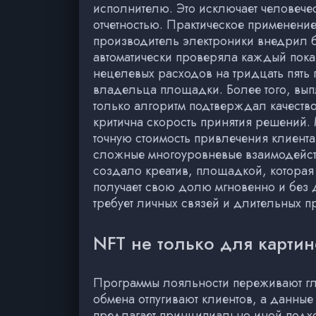
исполнителю. Это исключает человече
отчетностью. Практическое применение
производитель электроники внедрил б
автоматически проверяла каждый показ
нецелевых расходов на тридцать пять
владельца площадки. Более того, выпл
только алгоритм подтверждал качеств
критична скорость принятия решений.
точную стоимость привлечения клиента
сложные многоуровневые взаимодейств
создало креатив, площадкой, которая 
получает свою долю мгновенно и без 
требует личных связей и длительных п
NFT не только для картин
Программы лояльности переживают гл
обмена отпугивают клиентов, а данные
предлагает принципиально иной подхо