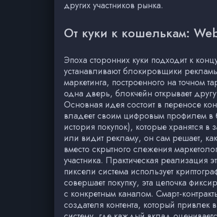
других участников рынка.
От куки к кошелькам: We
Эпоха сторонних куки подходит к конц
устанавливают блокировщики рекламы,
маркетинга, построенного на точном та
одна дверь, блокчейн открывает друг
Основная идея состоит в переносе ко
владеет своим цифровым профилем в б
история покупок), которые хранятся в
или видит рекламу, он сам решает, ка
вместо скрытного слежения маркетоло
участника. Практическая реализация э
пиксели система использует криптогр
совершает покупку, эта цепочка фикси
с конкретным каналом. Смарт-контрак
создателя контента, который привлек
систему, где каждый вклад оценивает