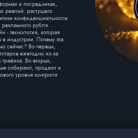
формах и посредниках,
ых реалий: растущего
литики конфиденциальности
 рекламного рубля.
н - технология, которая
 в индустрии. Почему эта
мо сейчас? Во-первых,
лларов ежегодно из-за
 трафика. Во-вторых,
нные собирают, продают и
нового уровня контроля