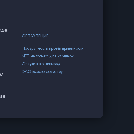
где
ОГЛАВЛЕНИЕ
Прозрачность против приватности
NFT не только для картинок
От куки к кошелькам
DAO вместо фокус-групп
ям
ия