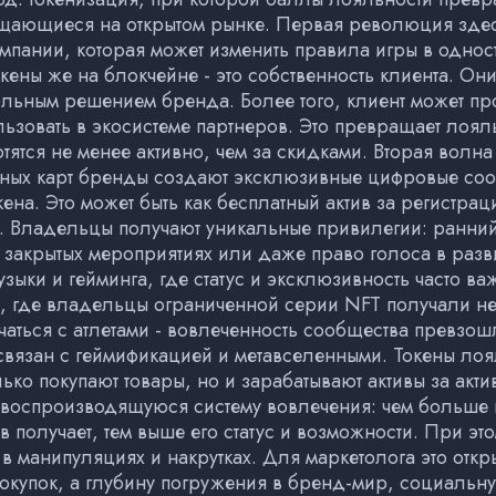
щающиеся на открытом рынке. Первая революция здес
пании, которая может изменить правила игры в однос
кены же на блокчейне - это собственность клиента. Они
ольным решением бренда. Более того, клиент может пр
ьзовать в экосистеме партнеров. Это превращает лоял
тятся не менее активно, чем за скидками. Вторая волна
тных карт бренды создают эксклюзивные цифровые сооб
на. Это может быть как бесплатный актив за регистрац
. Владельцы получают уникальные привилегии: ранний
 закрытых мероприятиях или даже право голоса в разв
зыки и гейминга, где статус и эксклюзивность часто в
, где владельцы ограниченной серии NFT получали не 
аться с атлетами - вовлеченность сообщества превзош
 связан с геймификацией и метавселенными. Токены лоя
ько покупают товары, но и зарабатывают активы за акти
овоспроизводящуюся систему вовлечения: чем больше 
в получает, тем выше его статус и возможности. При эт
в манипуляциях и накрутках. Для маркетолога это отк
покупок, а глубину погружения в бренд-мир, социальну