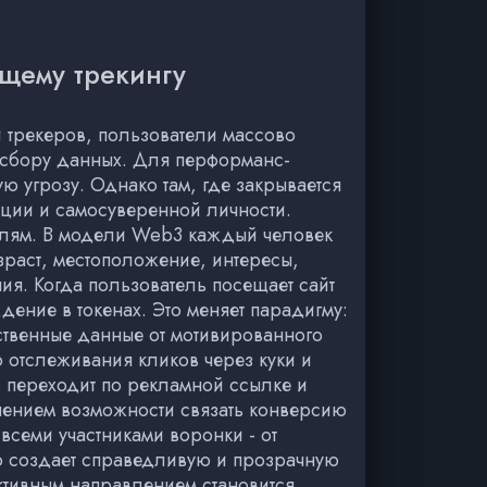
щему трекингу
и трекеров, пользователи массово
к сбору данных. Для перформанс-
ую угрозу. Однако там, где закрывается
ции и самосуверенной личности.
телям. В модели Web3 каждый человек
раст, местоположение, интересы,
ия. Когда пользователь посещает сайт
дение в токенах. Это меняет парадигму:
ственные данные от мотивированного
о отслеживания кликов через куки и
ь переходит по рекламной ссылке и
анением возможности связать конверсию
всеми участниками воронки - от
то создает справедливую и прозрачную
ктивным направлением становится