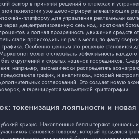
ский фактор в принятии решений о платежах и устраня
 этой технологии уже демонстрирует впечатляющие рез
локчейн-платформу для управления рекламными кампан
 через децентрализованную сеть нод, исключая ботов 
 процентов и полная прозрачность движения средств о
аты стали происходить не раз в месяц по факту сверки 
о трафика. Особенно ценным это решение становится д
 Маркетолог может отслеживать эффективность каждого
 без округлений и скрытых наценок посредников. Смарт
ия: например, автоматически распределять вознаграж
предоставила трафик, и аналитиком, который настроил 
дополнительных согласований. Это создает новую экон
роверок, а гарантируется математикой криптографии.
ок: токенизация лояльности и новая
убокий кризис. Накопленные баллы теряют ценность 
 участников становятся товаром, который продается тре
д: токенизация, при которой баллы лояльности превр