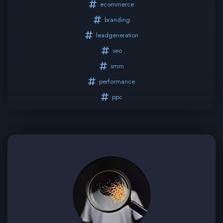
ecommerce
branding
leadgeneration
seo
smm
performance
ppc