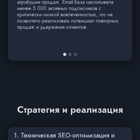
атрибуции продаж. Email-база насчитывала
м
менее 5 000 активных подписчиков с
к
критически низкой вовлеченностью, что не
6
позволяло реализовать потенциал повторных
с
продаж и удержания клиентов.
Ф
о
к
Стратегия и реализация
1. Техническая SEO-оптимизация и