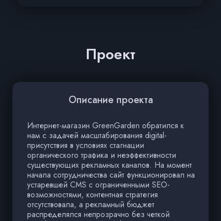
Проект
Описание проекта
Интернет-магазин GreenGarden обратился к
П
нам с задачей масштабирования digital-
т
присутствия в условиях стагнации
н
органического трафика и неэффективности
о
существующих рекламных каналов. На момент
д
начала сотрудничества сайт функционировал на
то
устаревшей CMS с ограниченными SEO-
р
возможностями, контентная стратегия
с
отсутствовала, а рекламный бюджет
р
распределялся непрозрачно без четкой
э