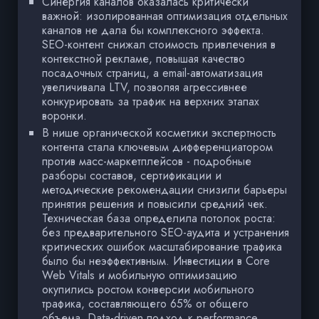
Синергия каналов оказалась критически
важной: изолированная оптимизация отдельных
каналов не дала бы комплексного эффекта.
SEO-контент снижал стоимость привлечения в
контекстной рекламе, повышая качество
посадочных страниц, а email-автоматизация
увеличивала LTV, позволяя агрессивнее
конкурировать за трафик на верхних этапах
воронки.
В нише органической косметики экспертность
контента стала ключевым дифференциатором
против масс-маркетплейсов - подробные
разборы составов, сертификации и
методические рекомендации снизили барьеры
принятия решения и повысили средний чек.
Техническая база определила потолок роста:
без предварительного SEO-аудита и устранения
критических ошибок масштабирование трафика
было бы неэффективным. Инвестиции в Core
Web Vitals и мобильную оптимизацию
окупились ростом конверсии мобильного
трафика, составляющего 65% от общего
объема. Data-driven подход к performance