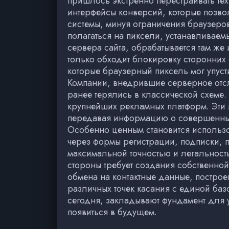
пришлось экстренно перестраивать те
интерфейсы конверсий, которые позво
системы, минуя ограничения браузеров
полагаться на пиксели, устанавливаем
сервера сайта, обрабатывается там же
только обходит блокировку сторонних 
которые браузерный пиксель мог упус
Компании, внедрившие серверное отсл
ранее терялись в классической схеме
крупнейших рекламных платформ. Эти 
передавая информацию о совершенных 
Особенно ценным становится использо
через формы регистрации, подписки, 
максимальной точностью и легальность
стороны требует создания собственно
обмена на контактные данные, построе
различных точек касания с единой баз
сегодня, закладывают фундамент для ус
появиться в будущем.