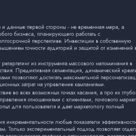
и данные первой стороны - не временная мера, а
юбого бизнеса, планирующего работать с
лгосрочной перспективе. Инвестиции в собственную
вышением точности аудиторий и защитой от изменений 
 ретаргетинг из инструмента массового напоминания в
твия. Предиктивная сегментация, динамический креат
вками позволяют достигать максимальной персонализа
ционных затрат на управление кампаниями.
ствие во всех возможных точках касания, а про их глуб
правления отношениями с клиентами, почтового маркет
опыт для пользователя и дает маркетологу полный
ния инкрементальности любые показатели эффективност
ем. Только экспериментальный подход позволяет отдел
ата органического трафика и оптимизировать распредел