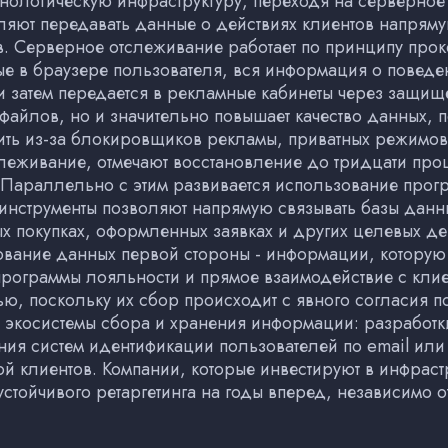
хнологическую инфраструктуру, переходя на серверно
ляют передавать данные о действиях клиентов напрям
. Серверное отслеживание работает по принципу прокс
ые в браузере пользователя, вся информация о поведе
 и затем передается в рекламные кабинеты через защи
файлов, но и значительно повышает качество данных, 
тить из-за блокировщиков рекламы, приватных режимов
еживание, отмечают восстановление до тридцати проц
. Параллельно с этим развивается использование прог
инструменты позволяют напрямую связывать базы данн
покупках, оформленных заявках и других целевых дей
вание данных первой стороны - информации, которую
программы лояльности и прямое взаимодействие с кли
ю, поскольку их сбор происходит с явного согласия п
й экосистемы сбора и хранения информации: разрабо
ния систем идентификации пользователей по email или
ой клиентов. Компании, которые инвестируют в инфрас
тойчивого ретаргетинга на годы вперед, независимо от