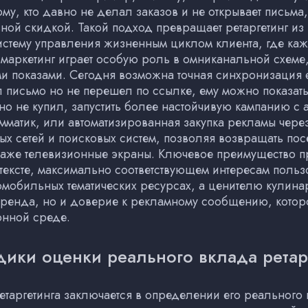
тому, кто давно не делал заказов и не открывает письм
ной скидкой. Такой подход превращает ретаргетинг из
стему управления жизненным циклом клиента, где ка
маркетинг играет особую роль в омниканальной схеме,
и показами. Сегодня возможна точная синхронизация 
л письмо но не перешел по ссылке, ему можно показат
но не купил, запустить более настойчивую кампанию с 
матик, или автоматизированная закупка рекламы чер
х сетей и поисковых систем, позволяя возвращать посе
аже телевизионные экраны. Ключевое преимущество про
нтексте, максимально соответствующем интересам поль
мобильных тематических ресурсах, а ценителю кулинар
 бренда, но и доверие к рекламному сообщению, котор
нной среде.
дики оценки реального вклада ретар
таргетинга заключается в определении его реального 