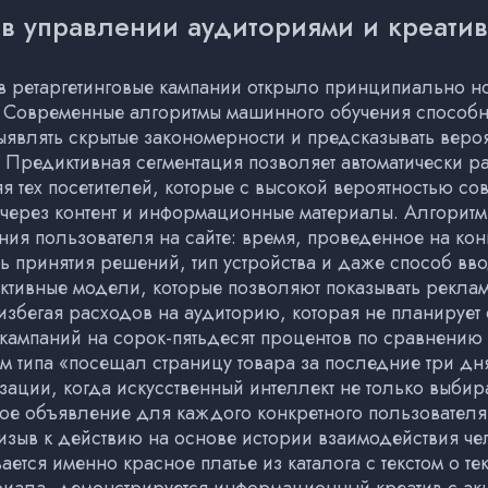
 в управлении аудиториями и креати
 в ретаргетинговые кампании открыло принципиально 
 Современные алгоритмы машинного обучения способн
являть скрытые закономерности и предсказывать вероя
 Предиктивная сегментация позволяет автоматически р
яя тех посетителей, которые с высокой вероятностью со
 через контент и информационные материалы. Алгоритм
ия пользователя на сайте: время, проведенное на кон
ь принятия решений, тип устройства и даже способ вв
тивные модели, которые позволяют показывать рекламу 
 избегая расходов на аудиторию, которая не планирует
 кампаний на сорок-пятьдесят процентов по сравнению
м типа «посещал страницу товара за последние три дн
ии, когда искусственный интеллект не только выбирае
ое объявление для каждого конкретного пользователя.
зыв к действию на основе истории взаимодействия чел
ется именно красное платье из каталога с текстом о тек