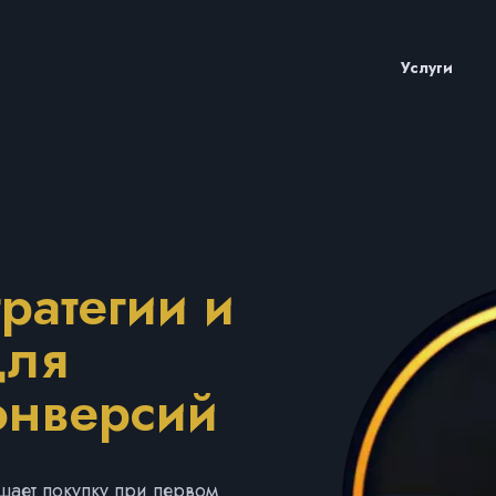
Услуги
тратегии и
для
онверсий
ает покупку при первом