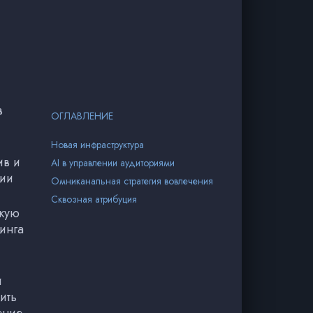
в
ОГЛАВЛЕНИЕ
Новая инфраструктура
ив и
AI в управлении аудиториями
ции
Омниканальная стратегия вовлечения
Сквозная атрибуция
окую
инга
и
ить
ение