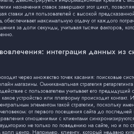
ериала, демонстрируется информационный креатив с акц
тегии назначения ставок завершают этот цикл, позволяя
я ставки для пользователей с высокой предсказанно
д обеспечивает максимальную отдачу от каждого потра
шения за доли секунды, учитывая тысячи факторов, кот
енно.
вовлечения: интеграция данных из с
роходит через множество точек касания: поисковые си
айн магазины. Омниканальная стратегия ретаргетинга 
одействие с пользователем учитывает его предыдущий 
з какое устройство или платформу происходит контакт. 
ентральным элементом такой стратегии, поскольку имен
человеком: от первого посещения сайта до последней
управления отношениями с клиентами синхронизируютс
удиторию не только по поведению на сайте, но и по ста
 колл центр. Например, клиенту, который недавно куп